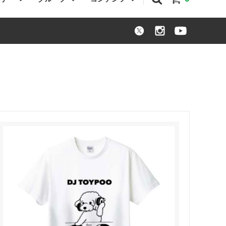
パニエル
トートバッグ
シュナウザー
犬服
パグ
その他
トイプードル
オーストラリアンラブラドゥードル
コーギー
バセットハウンド
わちゃわちゃグッズ