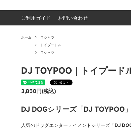
ご利用ガイド
お問い合わせ
イラストレーション
ビーグル
うちクリについて／About Uchikuri
Ｔシャ
ゴール
ハンカチ
マルプー
マグカ
キャバ
ホーム
Ｔシャツ
錯覚動物
フレンチブルドッグ
オーダ
バーニ
トイプードル
Ｔシャツ
シーズー
ミニピ
シベリアンハスキー
ボーダ
DJ TOYPOO｜トイプード
ペキニーズ
スキッ
3,850円(税込)
柴犬
ビショ
Ｔシャツ
トート
DJ DOGシリーズ「DJ TOYPOO
人気のドッグエンターテイメントシリーズ「
DJ DO