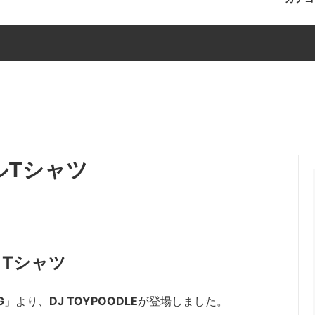
ツ
デンレトリバー
アクセサリー
イングリッシュ・コッカー・ス
ップ
リア
シール
キャバプー
ー作品
ーズ
セット販売
ダックスフンド
ン
チワワ
ーコリー
ジャックラッセルテリア
ルTシャツ
パーキー
ダックスフンド
ンフリーゼ
うちクリキッドバッグ
バッグ
アクセサリー
」Tシャツ
G
」より、
DJ TOYPOODLE
が登場しました。