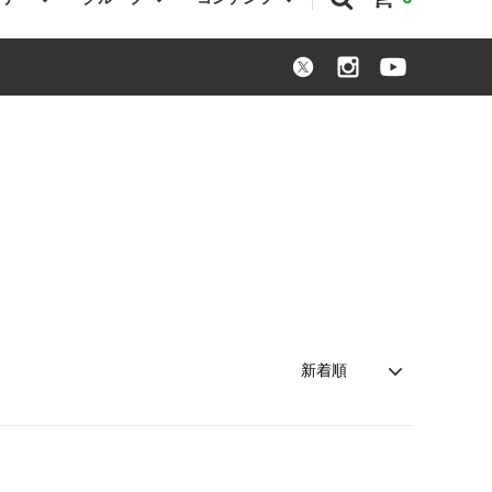
パニエル
トートバッグ
シュナウザー
犬服
パグ
その他
トイプードル
オーストラリアンラブラドゥードル
コーギー
バセットハウンド
わちゃわちゃグッズ