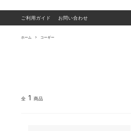
ご利用ガイド
お問い合わせ
イラストレーション
ビーグル
うちクリについて／About Uchikuri
Ｔシャ
ゴール
ハンカチ
マルプー
マグカ
キャバ
ホーム
コーギー
錯覚動物
フレンチブルドッグ
オーダ
バーニ
シーズー
ミニピ
シベリアンハスキー
ボーダ
ペキニーズ
スキッ
柴犬
ビショ
1
全
商品
Ｔシャツ
トート