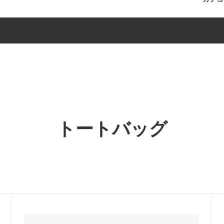
ツ
デンレトリバー
アクセサリー
イングリッシュ・コッカー・ス
ップ
リア
シール
キャバプー
ー作品
ーズ
セット販売
ダックスフンド
ン
チワワ
ーコリー
ジャックラッセルテリア
トートバッグ
パーキー
ダックスフンド
ンフリーゼ
うちクリキッドバッグ
バッグ
アクセサリー