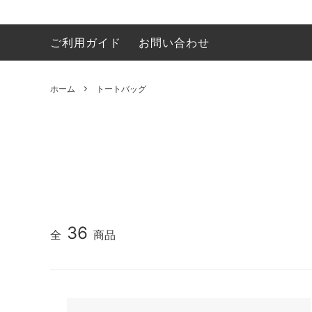
ご利用ガイド
お問い合わせ
イラストレーション
ビーグル
うちクリについて／About Uchikuri
Ｔシャ
ゴール
ハンカチ
マルプー
マグカ
キャバ
ホーム
トートバッグ
錯覚動物
フレンチブルドッグ
オーダ
バーニ
シーズー
ミニピ
シベリアンハスキー
ボーダ
ペキニーズ
スキッ
柴犬
ビショ
36
全
商品
Ｔシャツ
トート